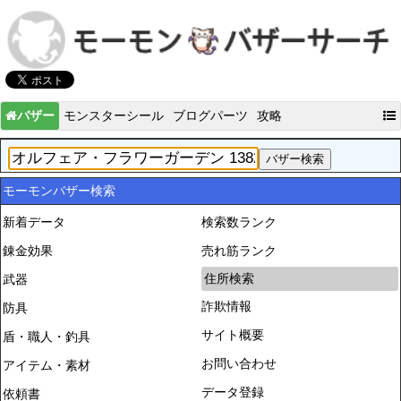
バザー
モンスターシール
ブログパーツ
攻略
モーモンバザー検索
新着データ
検索数ランク
錬金効果
売れ筋ランク
住所検索
武器
詐欺情報
防具
サイト概要
盾・職人・釣具
お問い合わせ
アイテム・素材
データ登録
依頼書