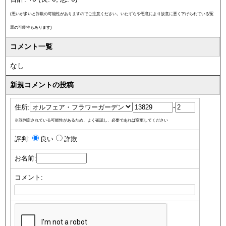
(悪いが多いと詐欺の可能性がありますのでご注意ください。いたずらや悪意により故意に悪く下げられている冤
罪の可能性もあります)
コメント一覧
なし
新規コメントの投稿
住所:
-
※誤判定されている可能性があるため、よく確認し、必要であれば変更してください
評判:
良い
詐欺
お名前:
コメント: