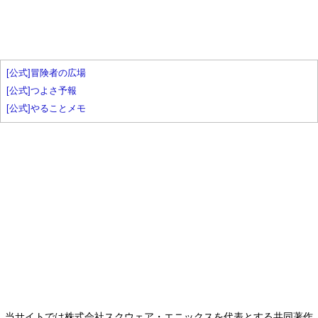
[公式]冒険者の広場
[公式]つよさ予報
[公式]やることメモ
当サイトでは株式会社スクウェア・エニックスを代表とする共同著作