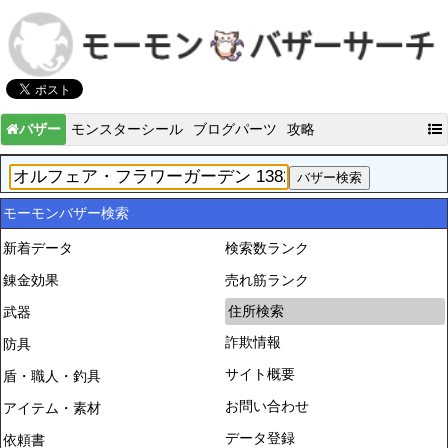
バザー
モンスターシール
ブログパーツ
攻略
モーモンバザー検索
新着データ
検索数ランク
錬金効果
売れ筋ランク
住所検索
武器
詐欺情報
防具
サイト概要
盾・職人・釣具
お問い合わせ
アイテム・素材
データ登録
依頼書