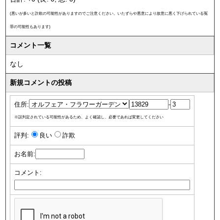
(悪いが多いと詐欺の可能性がありますのでご注意ください。いたずらや悪意により故意に悪く下げられている冤
罪の可能性もあります)
コメント一覧
なし
新規コメントの投稿
住所:
-
※誤判定されている可能性があるため、よく確認し、必要であれば変更してください
評判:
良い
詐欺
お名前:
コメント: