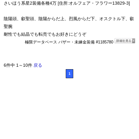
さいほう系星2装備各種4万 [住所:オルフェア・フラワー13829-3]
陰陽頭、叡聖頭、陰陽からだ上、烈風からだ下、オスクトル下、叡
聖腕
耐性でも結晶でも転売でもお好きにどうぞ
極限データベース バザー・未練金装備 #1185780
6件中 1～10件
戻る
1