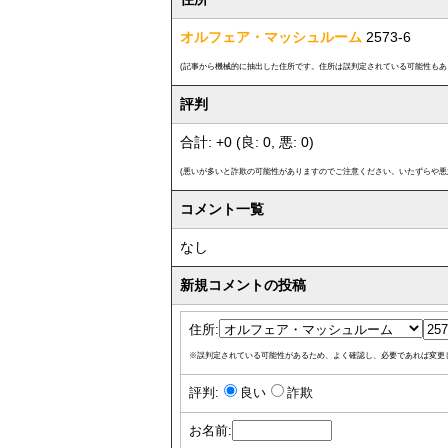
オルフェア・マッシュルーム
2573-6
(記事から機械的に抽出した住所です。住所は誤判定されている可能性もあ
評判
合計: +0 (良: 0, 悪: 0)
(悪いが多いと詐欺の可能性がありますのでご注意ください。いたずらや悪
コメント一覧
なし
新規コメントの投稿
住所:
※誤判定されている可能性があるため、よく確認し、必要であれば変更
評判:
良い
詐欺
お名前: