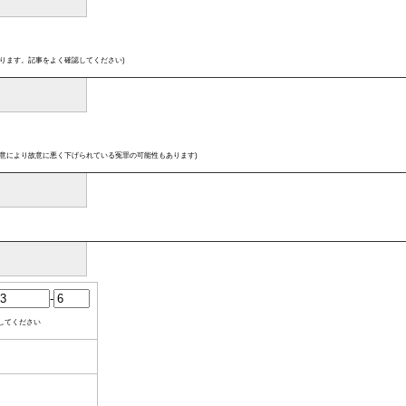
ります。記事をよく確認してください)
意により故意に悪く下げられている冤罪の可能性もあります)
-
してください