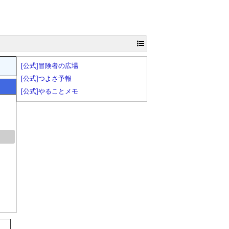
[公式]冒険者の広場
[公式]つよさ予報
[公式]やることメモ