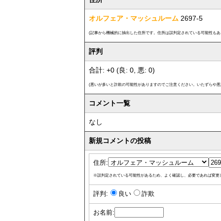
オルフェア・マッシュルーム
2697-5
(記事から機械的に抽出した住所です。住所は誤判定されている可能性もあ
評判
合計: +0 (良: 0, 悪: 0)
(悪いが多いと詐欺の可能性がありますのでご注意ください。いたずらや悪
コメント一覧
なし
新規コメントの投稿
住所:
※誤判定されている可能性があるため、よく確認し、必要であれば変更
評判:
良い
詐欺
お名前: