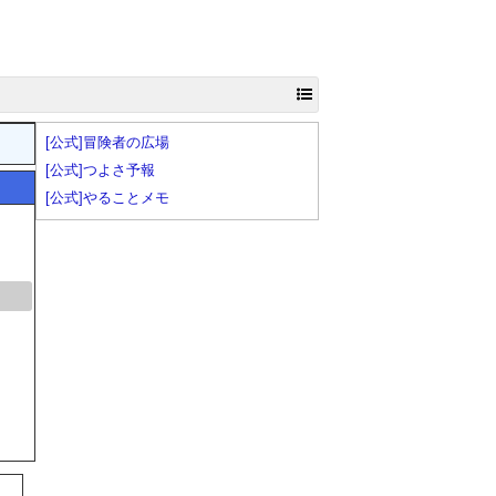
[公式]冒険者の広場
[公式]つよさ予報
[公式]やることメモ