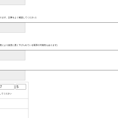
ります。記事をよく確認してください)
意により故意に悪く下げられている冤罪の可能性もあります)
-
してください