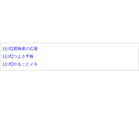
[公式]冒険者の広場
[公式]つよさ予報
[公式]やることメモ