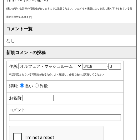
(悪いが多いと詐欺の可能性がありますのでご注意ください。いたずらや悪意により故意に悪く下げられている冤
罪の可能性もあります)
コメント一覧
なし
新規コメントの投稿
住所:
-
※誤判定されている可能性があるため、よく確認し、必要であれば変更してください
評判:
良い
詐欺
お名前:
コメント: