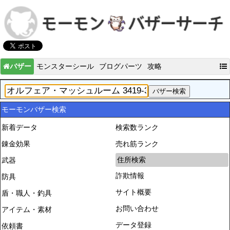
バザー
モンスターシール
ブログパーツ
攻略
モーモンバザー検索
新着データ
検索数ランク
錬金効果
売れ筋ランク
住所検索
武器
詐欺情報
防具
サイト概要
盾・職人・釣具
お問い合わせ
アイテム・素材
データ登録
依頼書