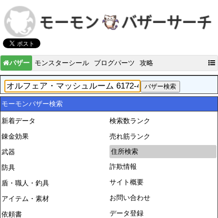
バザー
モンスターシール
ブログパーツ
攻略
モーモンバザー検索
新着データ
検索数ランク
錬金効果
売れ筋ランク
住所検索
武器
詐欺情報
防具
サイト概要
盾・職人・釣具
お問い合わせ
アイテム・素材
データ登録
依頼書