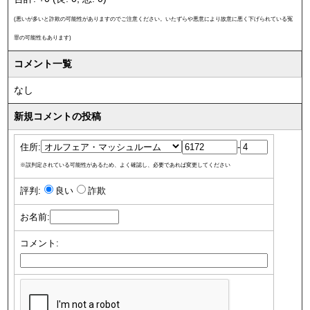
(悪いが多いと詐欺の可能性がありますのでご注意ください。いたずらや悪意により故意に悪く下げられている冤
罪の可能性もあります)
コメント一覧
なし
新規コメントの投稿
住所:
-
※誤判定されている可能性があるため、よく確認し、必要であれば変更してください
評判:
良い
詐欺
お名前:
コメント: