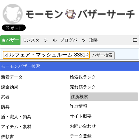
バザー
モンスターシール
ブログパーツ
攻略
モーモンバザー検索
新着データ
検索数ランク
錬金効果
売れ筋ランク
住所検索
武器
詐欺情報
防具
サイト概要
盾・職人・釣具
お問い合わせ
アイテム・素材
データ登録
依頼書