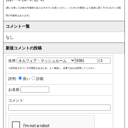
(悪いが多いと詐欺の可能性がありますのでご注意ください。いたずらや悪意により故意に悪く下げられている冤
罪の可能性もあります)
コメント一覧
なし
新規コメントの投稿
住所:
-
※誤判定されている可能性があるため、よく確認し、必要であれば変更してください
評判:
良い
詐欺
お名前:
コメント: