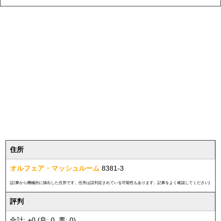
住所
オルフェア・マッシュルーム
8381-3
(記事から機械的に抽出した住所です。住所は誤判定されている可能性もあります。記事をよく確認してください)
評判
合計: +0 (良: 0, 悪: 0)