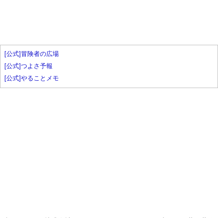
[公式]冒険者の広場
[公式]つよさ予報
[公式]やることメモ