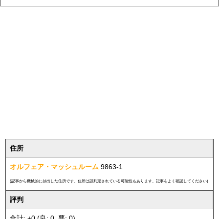
住所
オルフェア・マッシュルーム
9863-1
(記事から機械的に抽出した住所です。住所は誤判定されている可能性もあります。記事をよく確認してください)
評判
合計: +0 (良: 0, 悪: 0)