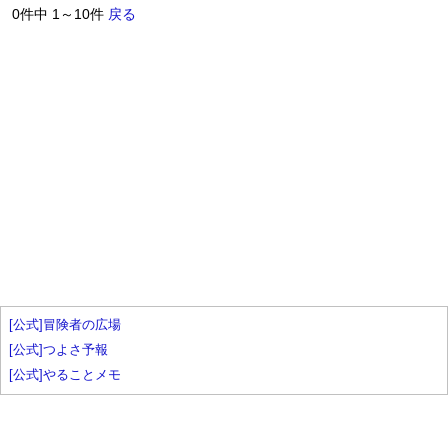
0件中 1～10件
戻る
[公式]冒険者の広場
[公式]つよさ予報
[公式]やることメモ