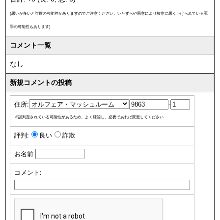
(悪いが多いと詐欺の可能性がありますのでご注意ください。いたずらや悪意により故意に悪く下げられている冤
罪の可能性もあります)
コメント一覧
なし
新規コメントの投稿
住所:
-
※誤判定されている可能性があるため、よく確認し、必要であれば変更してください
評判:
良い
詐欺
お名前:
コメント: