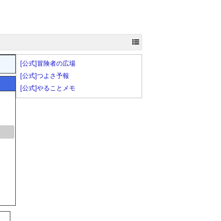
[公式]冒険者の広場
[公式]つよさ予報
[公式]やることメモ