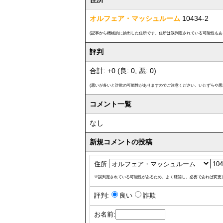
オルフェア・マッシュルーム
10434-2
(記事から機械的に抽出した住所です。住所は誤判定されている可能性もあ
評判
合計: +0 (良: 0, 悪: 0)
(悪いが多いと詐欺の可能性がありますのでご注意ください。いたずらや悪
コメント一覧
なし
新規コメントの投稿
住所:
※誤判定されている可能性があるため、よく確認し、必要であれば変更
評判:
良い
詐欺
お名前: