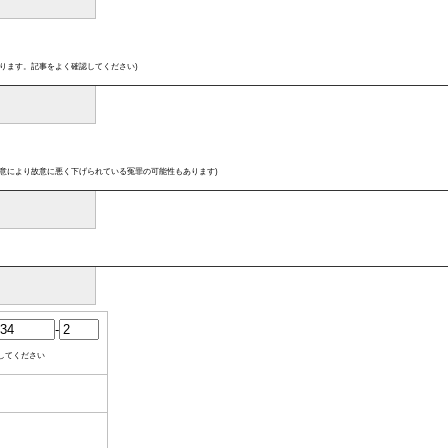
ります。記事をよく確認してください)
意により故意に悪く下げられている冤罪の可能性もあります)
-
してください