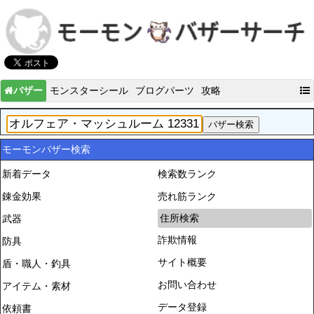
バザー
モンスターシール
ブログパーツ
攻略
モーモンバザー検索
新着データ
検索数ランク
錬金効果
売れ筋ランク
住所検索
武器
詐欺情報
防具
サイト概要
盾・職人・釣具
お問い合わせ
アイテム・素材
データ登録
依頼書