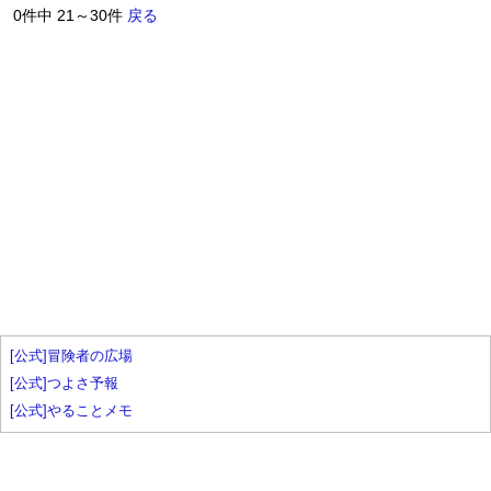
0件中 21～30件
戻る
[公式]冒険者の広場
[公式]つよさ予報
[公式]やることメモ