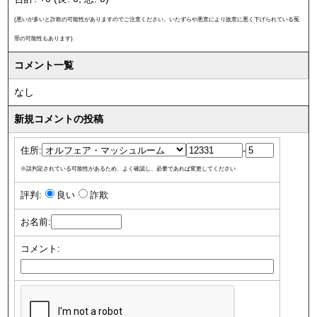
(悪いが多いと詐欺の可能性がありますのでご注意ください。いたずらや悪意により故意に悪く下げられている冤
罪の可能性もあります)
コメント一覧
なし
新規コメントの投稿
住所:
-
※誤判定されている可能性があるため、よく確認し、必要であれば変更してください
評判:
良い
詐欺
お名前:
コメント: