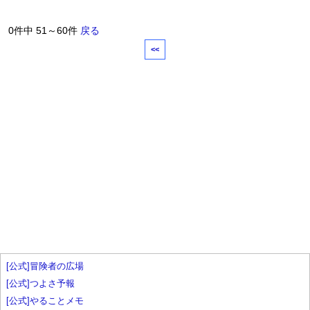
0件中 51～60件
戻る
<<
[公式]冒険者の広場
[公式]つよさ予報
[公式]やることメモ