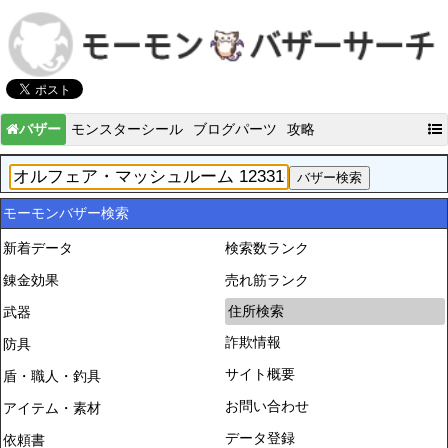
バザー
モンスターシール
ブログパーツ
攻略
モーモンバザー検索
新着データ
検索数ランク
錬金効果
売れ筋ランク
住所検索
武器
詐欺情報
防具
サイト概要
盾・職人・釣具
お問い合わせ
アイテム・素材
データ登録
依頼書