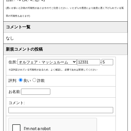
(悪いが多いと詐欺の可能性がありますのでご注意ください。いたずらや悪意により故意に悪く下げられている冤
罪の可能性もあります)
コメント一覧
なし
新規コメントの投稿
住所:
-
※誤判定されている可能性があるため、よく確認し、必要であれば変更してください
評判:
良い
詐欺
お名前:
コメント: