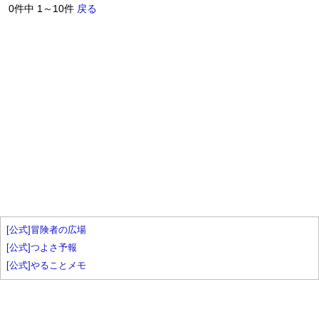
0件中 1～10件
戻る
[公式]冒険者の広場
[公式]つよさ予報
[公式]やることメモ