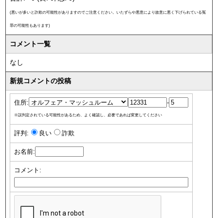
(悪いが多いと詐欺の可能性がありますのでご注意ください。いたずらや悪意により故意に悪く下げられている冤
罪の可能性もあります)
コメント一覧
なし
新規コメントの投稿
住所:
-
※誤判定されている可能性があるため、よく確認し、必要であれば変更してください
評判:
良い
詐欺
お名前:
コメント: