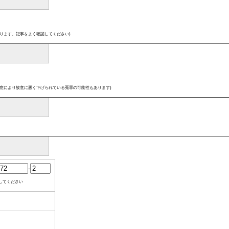
ります。記事をよく確認してください)
意により故意に悪く下げられている冤罪の可能性もあります)
-
してください