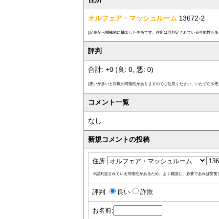
オルフェア・マッシュルーム
13672-2
(記事から機械的に抽出した住所です。住所は誤判定されている可能性もあ
評判
合計: +0 (良: 0, 悪: 0)
(悪いが多いと詐欺の可能性がありますのでご注意ください。いたずらや悪
コメント一覧
なし
新規コメントの投稿
住所:
※誤判定されている可能性があるため、よく確認し、必要であれば変更
評判:
良い
詐欺
お名前: