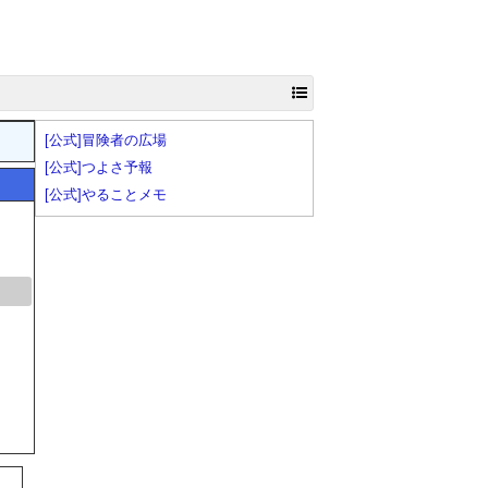
[公式]冒険者の広場
[公式]つよさ予報
[公式]やることメモ