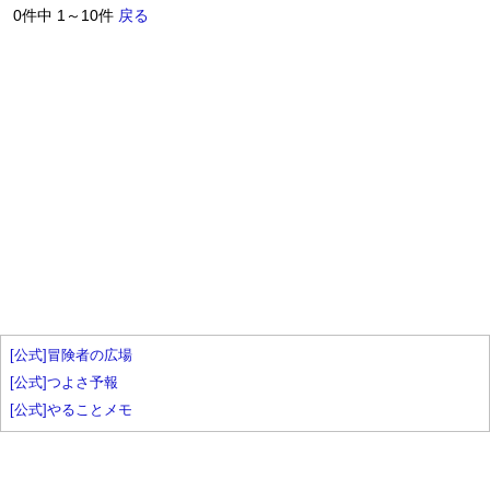
0件中 1～10件
戻る
[公式]冒険者の広場
[公式]つよさ予報
[公式]やることメモ