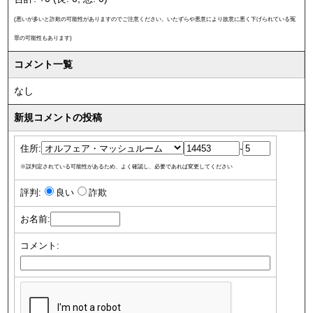
(悪いが多いと詐欺の可能性がありますのでご注意ください。いたずらや悪意により故意に悪く下げられている冤
罪の可能性もあります)
コメント一覧
なし
新規コメントの投稿
住所:
-
※誤判定されている可能性があるため、よく確認し、必要であれば変更してください
評判:
良い
詐欺
お名前:
コメント: