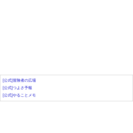
[公式]冒険者の広場
[公式]つよさ予報
[公式]やることメモ