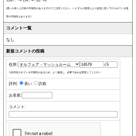
(悪いが多いと詐欺の可能性がありますのでご注意ください。いたずらや悪意により故意に悪く下げられている冤
罪の可能性もあります)
コメント一覧
なし
新規コメントの投稿
住所:
-
※誤判定されている可能性があるため、よく確認し、必要であれば変更してください
評判:
良い
詐欺
お名前:
コメント: