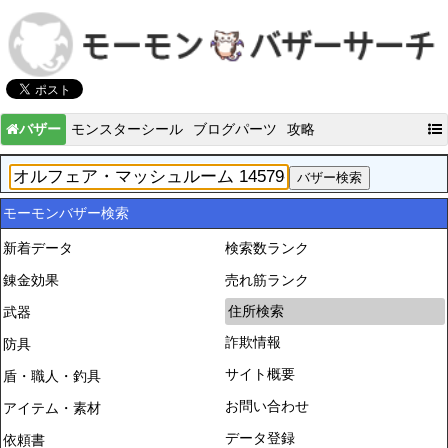
バザー
モンスターシール
ブログパーツ
攻略
モーモンバザー検索
新着データ
検索数ランク
錬金効果
売れ筋ランク
住所検索
武器
詐欺情報
防具
サイト概要
盾・職人・釣具
お問い合わせ
アイテム・素材
データ登録
依頼書