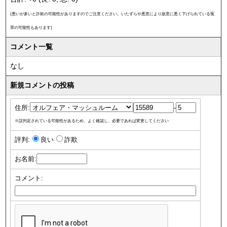
(悪いが多いと詐欺の可能性がありますのでご注意ください。いたずらや悪意により故意に悪く下げられている冤
罪の可能性もあります)
コメント一覧
なし
新規コメントの投稿
住所:
-
※誤判定されている可能性があるため、よく確認し、必要であれば変更してください
評判:
良い
詐欺
お名前:
コメント: