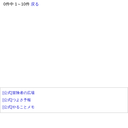
0件中 1～10件
戻る
[公式]冒険者の広場
[公式]つよさ予報
[公式]やることメモ