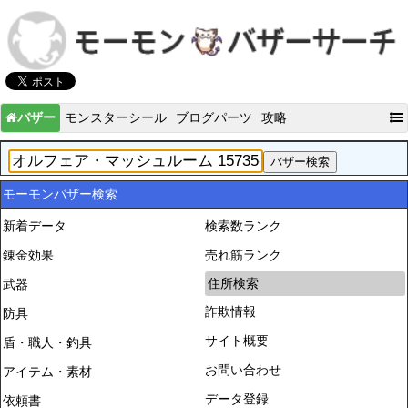
バザー
モンスターシール
ブログパーツ
攻略
モーモンバザー検索
新着データ
検索数ランク
錬金効果
売れ筋ランク
住所検索
武器
詐欺情報
防具
サイト概要
盾・職人・釣具
お問い合わせ
アイテム・素材
データ登録
依頼書