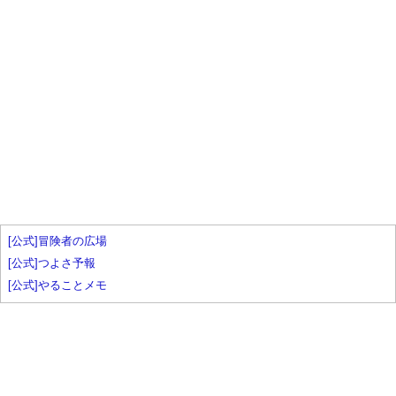
[公式]冒険者の広場
[公式]つよさ予報
[公式]やることメモ