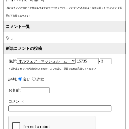
(悪いが多いと詐欺の可能性がありますのでご注意ください。いたずらや悪意により故意に悪く下げられている冤
罪の可能性もあります)
コメント一覧
なし
新規コメントの投稿
住所:
-
※誤判定されている可能性があるため、よく確認し、必要であれば変更してください
評判:
良い
詐欺
お名前:
コメント: