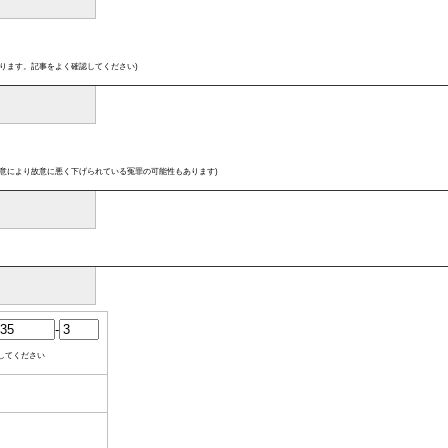
ります。記事をよく確認してください)
意により故意に悪く下げられている冤罪の可能性もあります)
-
してください