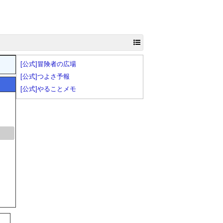
[公式]冒険者の広場
[公式]つよさ予報
[公式]やることメモ