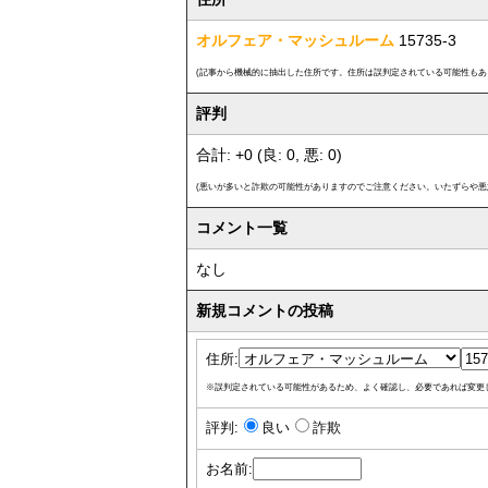
オルフェア・マッシュルーム
15735-3
(記事から機械的に抽出した住所です。住所は誤判定されている可能性もあ
評判
合計: +0 (良: 0, 悪: 0)
(悪いが多いと詐欺の可能性がありますのでご注意ください。いたずらや悪
コメント一覧
なし
新規コメントの投稿
住所:
※誤判定されている可能性があるため、よく確認し、必要であれば変更
評判:
良い
詐欺
お名前: