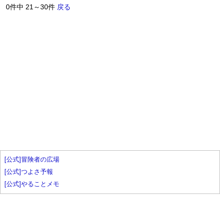
0件中 21～30件
戻る
[公式]冒険者の広場
[公式]つよさ予報
[公式]やることメモ