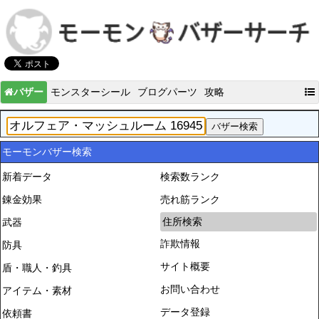
バザー
モンスターシール
ブログパーツ
攻略
モーモンバザー検索
新着データ
検索数ランク
錬金効果
売れ筋ランク
住所検索
武器
詐欺情報
防具
サイト概要
盾・職人・釣具
お問い合わせ
アイテム・素材
データ登録
依頼書