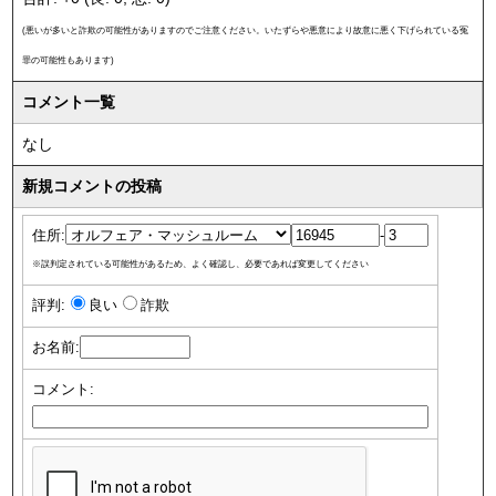
(悪いが多いと詐欺の可能性がありますのでご注意ください。いたずらや悪意により故意に悪く下げられている冤
罪の可能性もあります)
コメント一覧
なし
新規コメントの投稿
住所:
-
※誤判定されている可能性があるため、よく確認し、必要であれば変更してください
評判:
良い
詐欺
お名前:
コメント: