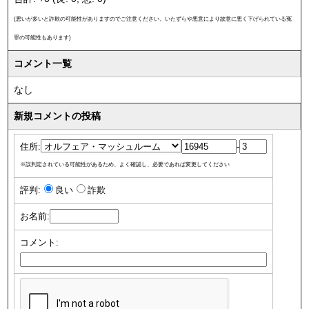
(悪いが多いと詐欺の可能性がありますのでご注意ください。いたずらや悪意により故意に悪く下げられている冤
罪の可能性もあります)
コメント一覧
なし
新規コメントの投稿
住所:
-
※誤判定されている可能性があるため、よく確認し、必要であれば変更してください
評判:
良い
詐欺
お名前:
コメント: