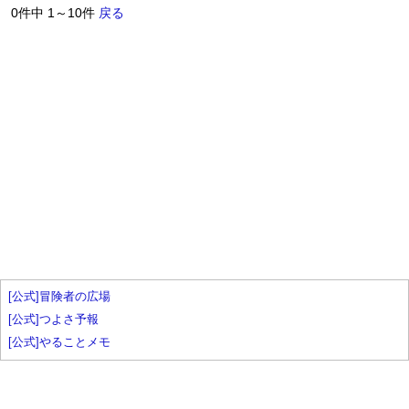
0件中 1～10件
戻る
[公式]冒険者の広場
[公式]つよさ予報
[公式]やることメモ