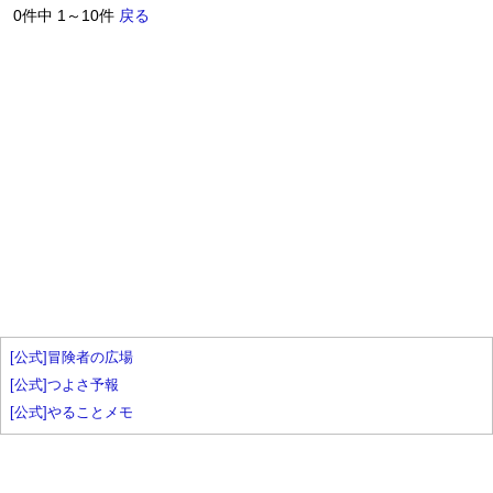
0件中 1～10件
戻る
[公式]冒険者の広場
[公式]つよさ予報
[公式]やることメモ