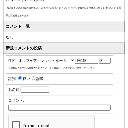
(悪いが多いと詐欺の可能性がありますのでご注意ください。いたずらや悪意により故意に悪く下げられている冤
罪の可能性もあります)
コメント一覧
なし
新規コメントの投稿
住所:
-
※誤判定されている可能性があるため、よく確認し、必要であれば変更してください
評判:
良い
詐欺
お名前:
コメント: