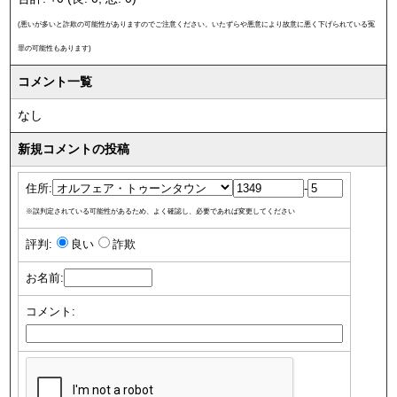
(悪いが多いと詐欺の可能性がありますのでご注意ください。いたずらや悪意により故意に悪く下げられている冤
罪の可能性もあります)
コメント一覧
なし
新規コメントの投稿
住所:
-
※誤判定されている可能性があるため、よく確認し、必要であれば変更してください
評判:
良い
詐欺
お名前:
コメント: