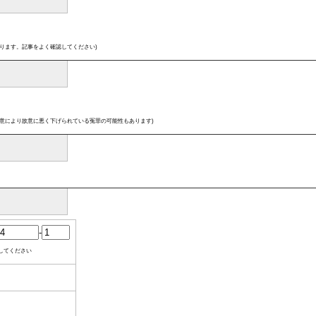
ります。記事をよく確認してください)
意により故意に悪く下げられている冤罪の可能性もあります)
-
してください