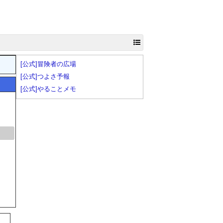
[公式]冒険者の広場
[公式]つよさ予報
[公式]やることメモ