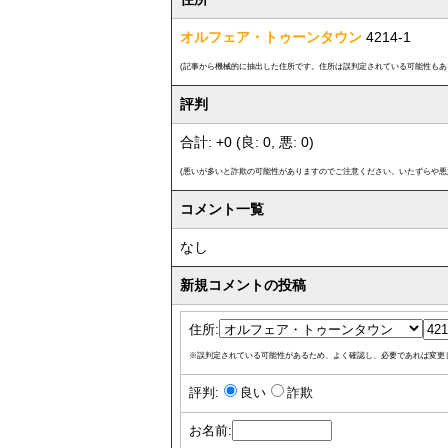
オルフェア・トゥーンタウン
4214-1
(記事から機械的に抽出した住所です。住所は誤判定されている可能性もあ
評判
合計: +0 (良: 0, 悪: 0)
(悪いが多いと詐欺の可能性がありますのでご注意ください。いたずらや悪
コメント一覧
なし
新規コメントの投稿
住所:
※誤判定されている可能性があるため、よく確認し、必要であれば変更
評判:
良い
詐欺
お名前: