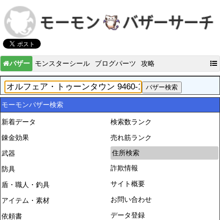
バザー
モンスターシール
ブログパーツ
攻略
モーモンバザー検索
新着データ
検索数ランク
錬金効果
売れ筋ランク
住所検索
武器
詐欺情報
防具
サイト概要
盾・職人・釣具
お問い合わせ
アイテム・素材
データ登録
依頼書