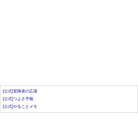
[公式]冒険者の広場
[公式]つよさ予報
[公式]やることメモ