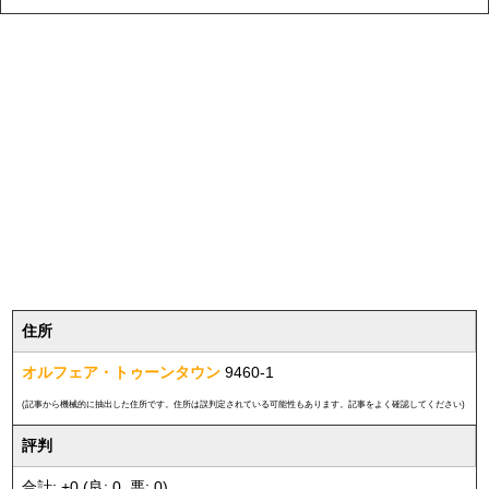
住所
オルフェア・トゥーンタウン
9460-1
(記事から機械的に抽出した住所です。住所は誤判定されている可能性もあります。記事をよく確認してください)
評判
合計: +0 (良: 0, 悪: 0)