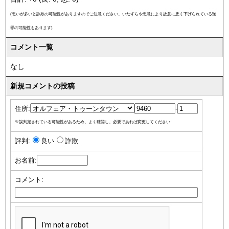
(悪いが多いと詐欺の可能性がありますのでご注意ください。いたずらや悪意により故意に悪く下げられている冤
罪の可能性もあります)
コメント一覧
なし
新規コメントの投稿
住所:
-
※誤判定されている可能性があるため、よく確認し、必要であれば変更してください
評判:
良い
詐欺
お名前:
コメント: