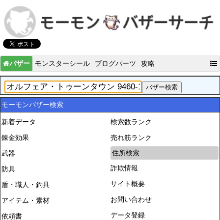
バザー
モンスターシール
ブログパーツ
攻略
モーモンバザー検索
新着データ
検索数ランク
錬金効果
売れ筋ランク
住所検索
武器
詐欺情報
防具
サイト概要
盾・職人・釣具
お問い合わせ
アイテム・素材
データ登録
依頼書