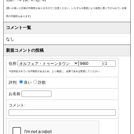
(悪いが多いと詐欺の可能性がありますのでご注意ください。いたずらや悪意により故意に悪く下げられている冤
罪の可能性もあります)
コメント一覧
なし
新規コメントの投稿
住所:
-
※誤判定されている可能性があるため、よく確認し、必要であれば変更してください
評判:
良い
詐欺
お名前:
コメント: