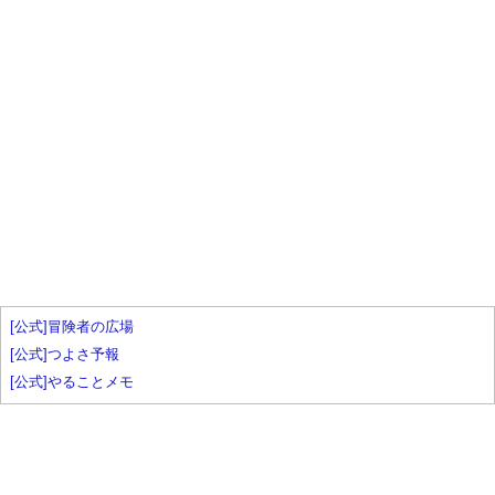
[公式]冒険者の広場
[公式]つよさ予報
[公式]やることメモ