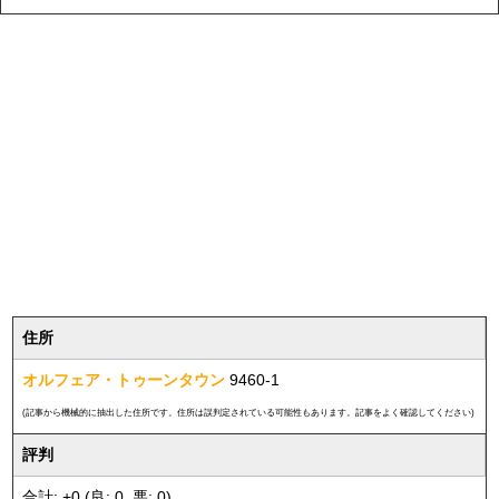
住所
オルフェア・トゥーンタウン
9460-1
(記事から機械的に抽出した住所です。住所は誤判定されている可能性もあります。記事をよく確認してください)
評判
合計: +0 (良: 0, 悪: 0)