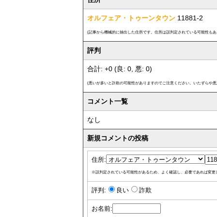
オルフェア・トゥーンタウン
11881-2
(記事から機械的に抽出した住所です。住所は誤判定されている可能性もあ
評判
合計: +0 (良: 0, 悪: 0)
(悪いが多いと詐欺の可能性がありますのでご注意ください。いたずらや悪
コメント一覧
なし
新規コメントの投稿
住所:
※誤判定されている可能性があるため、よく確認し、必要であれば変更
評判:
良い
詐欺
お名前: