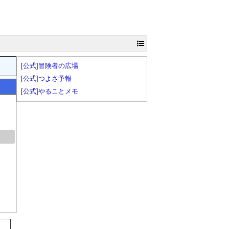
[公式]冒険者の広場
[公式]つよさ予報
[公式]やることメモ