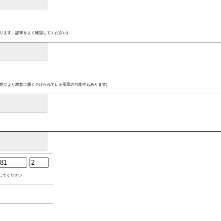
ります。記事をよく確認してください)
意により故意に悪く下げられている冤罪の可能性もあります)
-
してください