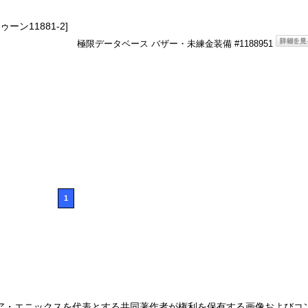
ーン11881-2]
極限データベース バザー・未練金装備 #1188951
1
ア・エニックスを代表とする共同著作者が権利を保有する画像およびコ