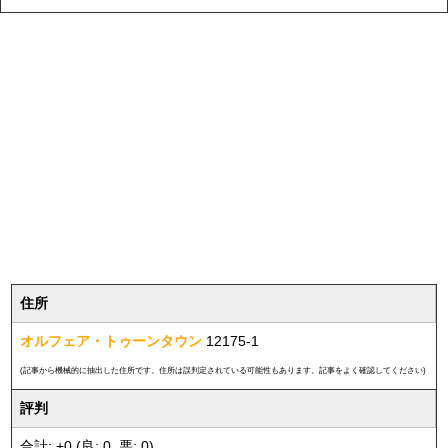
住所
オルフェア・トゥーンタウン
12175-1
(記事から機械的に抽出した住所です。住所は誤判定されている可能性もあります。記事をよく確認してください)
評判
合計: +0 (良: 0, 悪: 0)