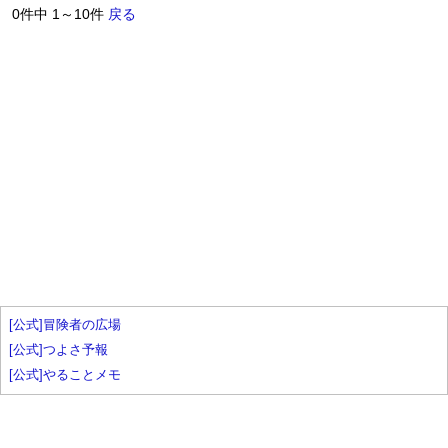
0件中 1～10件
戻る
[公式]冒険者の広場
[公式]つよさ予報
[公式]やることメモ