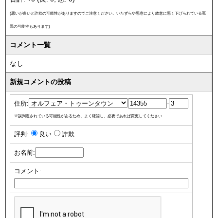
(悪いが多いと詐欺の可能性がありますのでご注意ください。いたずらや悪意により故意に悪く下げられている冤
罪の可能性もあります)
コメント一覧
なし
新規コメントの投稿
住所:
-
※誤判定されている可能性があるため、よく確認し、必要であれば変更してください
評判:
良い
詐欺
お名前:
コメント: