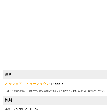
住所
オルフェア・トゥーンタウン
14355-3
(記事から機械的に抽出した住所です。住所は誤判定されている可能性もあります。記事をよく確認してください)
評判
合計: +0 (良: 0, 悪: 0)