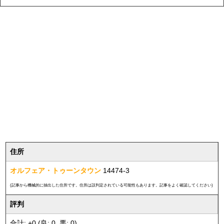
住所
オルフェア・トゥーンタウン
14474-3
(記事から機械的に抽出した住所です。住所は誤判定されている可能性もあります。記事をよく確認してください)
評判
合計: +0 (良: 0, 悪: 0)