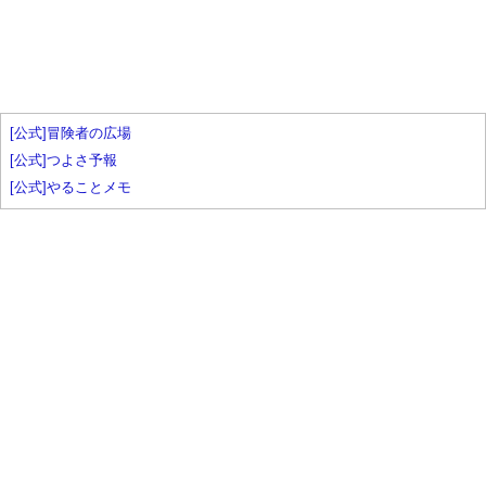
[公式]冒険者の広場
[公式]つよさ予報
[公式]やることメモ