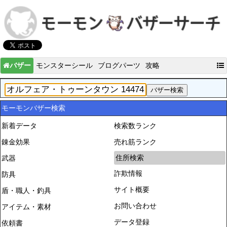
バザー
モンスターシール
ブログパーツ
攻略
モーモンバザー検索
新着データ
検索数ランク
錬金効果
売れ筋ランク
住所検索
武器
詐欺情報
防具
サイト概要
盾・職人・釣具
お問い合わせ
アイテム・素材
データ登録
依頼書