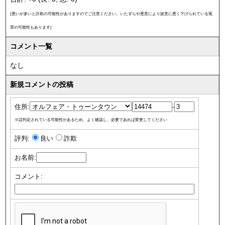
(悪いが多いと詐欺の可能性がありますのでご注意ください。いたずらや悪意により故意に悪く下げられている冤
罪の可能性もあります)
コメント一覧
なし
新規コメントの投稿
住所:
-
※誤判定されている可能性があるため、よく確認し、必要であれば変更してください
評判:
良い
詐欺
お名前:
コメント: