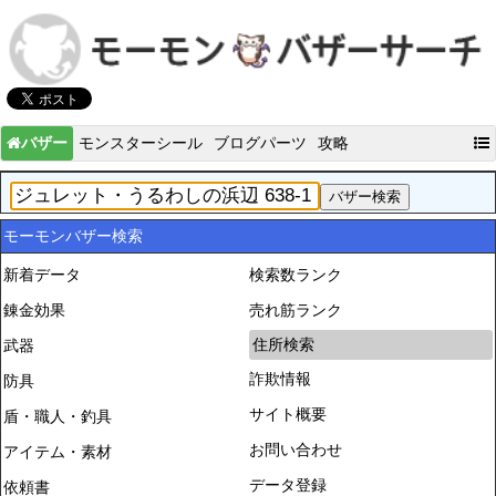
バザー
モンスターシール
ブログパーツ
攻略
モーモンバザー検索
新着データ
検索数ランク
錬金効果
売れ筋ランク
住所検索
武器
詐欺情報
防具
サイト概要
盾・職人・釣具
お問い合わせ
アイテム・素材
データ登録
依頼書