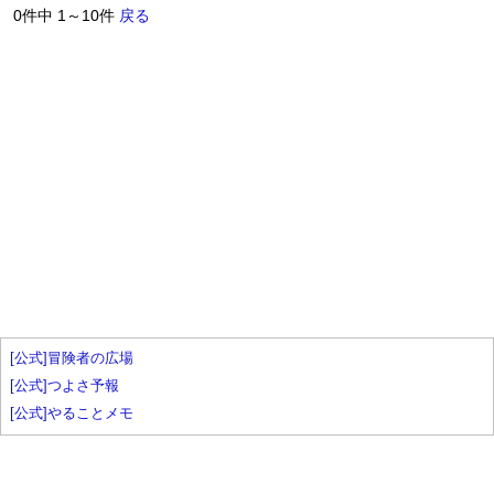
0件中 1～10件
戻る
[公式]冒険者の広場
[公式]つよさ予報
[公式]やることメモ