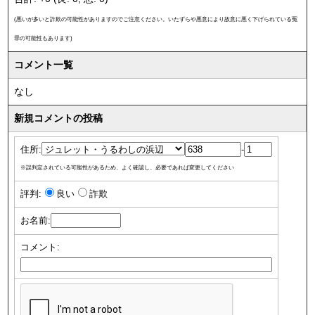
(悪いが多いと詐欺の可能性がありますのでご注意ください。いたずらや悪意により故意に悪く下げられている冤
罪の可能性もあります)
コメント一覧
なし
新規コメントの投稿
住所:
-
※誤判定されている可能性があるため、よく確認し、必要であれば変更してください
評判:
良い
詐欺
お名前:
コメント: