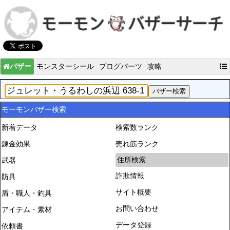
バザー
モンスターシール
ブログパーツ
攻略
モーモンバザー検索
新着データ
検索数ランク
錬金効果
売れ筋ランク
住所検索
武器
詐欺情報
防具
サイト概要
盾・職人・釣具
お問い合わせ
アイテム・素材
データ登録
依頼書