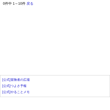
0件中 1～10件
戻る
[公式]冒険者の広場
[公式]つよさ予報
[公式]やることメモ