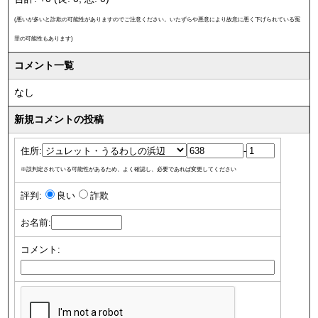
(悪いが多いと詐欺の可能性がありますのでご注意ください。いたずらや悪意により故意に悪く下げられている冤
罪の可能性もあります)
コメント一覧
なし
新規コメントの投稿
住所:
-
※誤判定されている可能性があるため、よく確認し、必要であれば変更してください
評判:
良い
詐欺
お名前:
コメント: