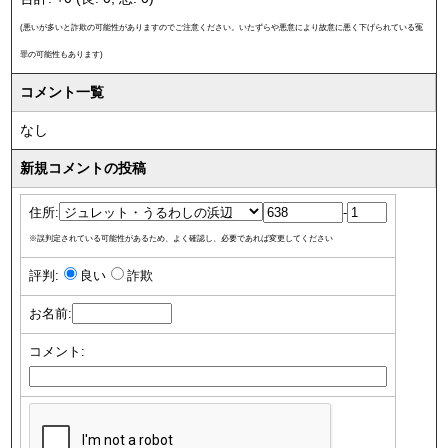
(悪いが多いと詐欺の可能性がありますのでご注意ください。いたずらや悪意により故意に悪く下げられている冤
罪の可能性もあります)
コメント一覧
なし
新規コメントの投稿
住所:
-
※誤判定されている可能性があるため、よく確認し、必要であれば変更してください
評判:
良い
詐欺
お名前:
コメント: