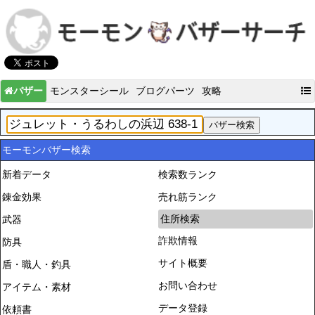
バザー
モンスターシール
ブログパーツ
攻略
モーモンバザー検索
新着データ
検索数ランク
錬金効果
売れ筋ランク
住所検索
武器
詐欺情報
防具
サイト概要
盾・職人・釣具
お問い合わせ
アイテム・素材
データ登録
依頼書