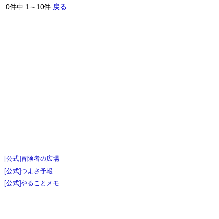
0件中 1～10件
戻る
[公式]冒険者の広場
[公式]つよさ予報
[公式]やることメモ