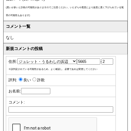
(悪いが多いと詐欺の可能性がありますのでご注意ください。いたずらや悪意により故意に悪く下げられている冤
罪の可能性もあります)
コメント一覧
なし
新規コメントの投稿
住所:
-
※誤判定されている可能性があるため、よく確認し、必要であれば変更してください
評判:
良い
詐欺
お名前:
コメント: