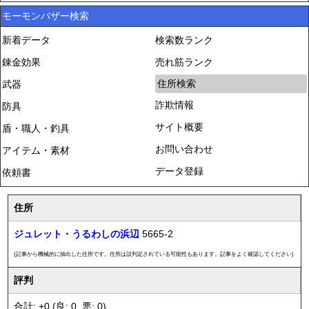
モーモンバザー検索
新着データ
検索数ランク
錬金効果
売れ筋ランク
住所検索
武器
詐欺情報
防具
サイト概要
盾・職人・釣具
お問い合わせ
アイテム・素材
データ登録
依頼書
住所
ジュレット・うるわしの浜辺
5665-2
(記事から機械的に抽出した住所です。住所は誤判定されている可能性もあります。記事をよく確認してください)
評判
合計: +0 (良: 0, 悪: 0)