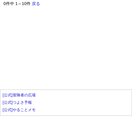
0件中 1～10件
戻る
[公式]冒険者の広場
[公式]つよさ予報
[公式]やることメモ