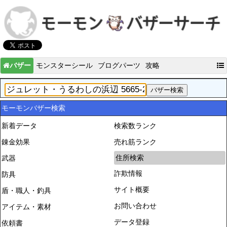
バザー
モンスターシール
ブログパーツ
攻略
モーモンバザー検索
新着データ
検索数ランク
錬金効果
売れ筋ランク
住所検索
武器
詐欺情報
防具
サイト概要
盾・職人・釣具
お問い合わせ
アイテム・素材
データ登録
依頼書