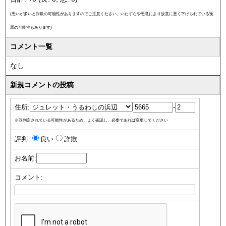
(悪いが多いと詐欺の可能性がありますのでご注意ください。いたずらや悪意により故意に悪く下げられている冤
罪の可能性もあります)
コメント一覧
なし
新規コメントの投稿
住所:
-
※誤判定されている可能性があるため、よく確認し、必要であれば変更してください
評判:
良い
詐欺
お名前:
コメント: