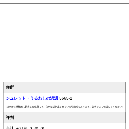
住所
ジュレット・うるわしの浜辺
5665-2
(記事から機械的に抽出した住所です。住所は誤判定されている可能性もあります。記事をよく確認してください)
評判
合計: +0 (良: 0, 悪: 0)