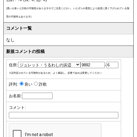
(悪いが多いと詐欺の可能性がありますのでご注意ください。いたずらや悪意により故意に悪く下げられている冤
罪の可能性もあります)
コメント一覧
なし
新規コメントの投稿
住所:
-
※誤判定されている可能性があるため、よく確認し、必要であれば変更してください
評判:
良い
詐欺
お名前:
コメント: