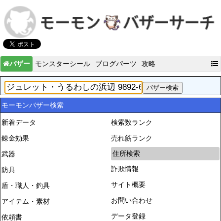
バザー
モンスターシール
ブログパーツ
攻略
モーモンバザー検索
新着データ
検索数ランク
錬金効果
売れ筋ランク
住所検索
武器
詐欺情報
防具
サイト概要
盾・職人・釣具
お問い合わせ
アイテム・素材
データ登録
依頼書