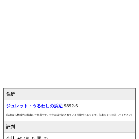
住所
ジュレット・うるわしの浜辺
9892-6
(記事から機械的に抽出した住所です。住所は誤判定されている可能性もあります。記事をよく確認してください)
評判
合計: +0 (良: 0, 悪: 0)