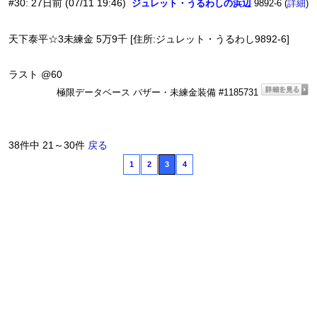
#30
:
27日前
(07/11 19:46)
ジュレット・うるわしの浜辺
9892-6 (
)
詳細
天下泰平☆3未練金 5万9千 [住所:ジュレット・うるわし9892-6]
ラスト @60
極限データベース バザー・未練金装備 #1185731
38件中 21～30件
戻る
1
2
3
4