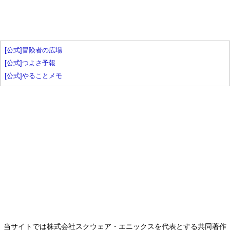
[公式]冒険者の広場
[公式]つよさ予報
[公式]やることメモ
当サイトでは株式会社スクウェア・エニックスを代表とする共同著作