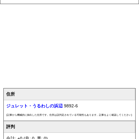
住所
ジュレット・うるわしの浜辺
9892-6
(記事から機械的に抽出した住所です。住所は誤判定されている可能性もあります。記事をよく確認してください)
評判
合計: +0 (良: 0, 悪: 0)