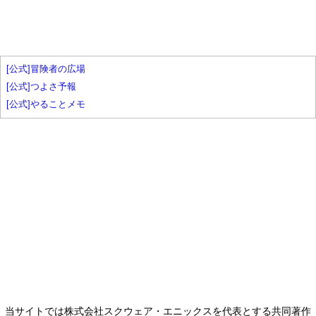
[公式]冒険者の広場
[公式]つよさ予報
[公式]やることメモ
当サイトでは株式会社スクウェア・エニックスを代表とする共同著作