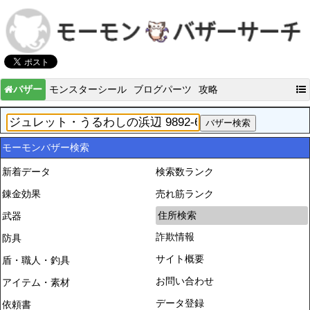
バザー
モンスターシール
ブログパーツ
攻略
モーモンバザー検索
新着データ
検索数ランク
錬金効果
売れ筋ランク
住所検索
武器
詐欺情報
防具
サイト概要
盾・職人・釣具
お問い合わせ
アイテム・素材
データ登録
依頼書