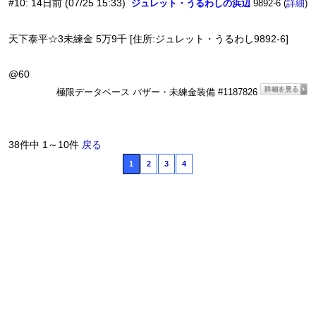
#10
:
14日前
(07/25 15:33)
ジュレット・うるわしの浜辺
9892-6 (
)
詳細
天下泰平☆3未練金 5万9千 [住所:ジュレット・うるわし9892-6]
@60
極限データベース バザー・未練金装備 #1187826
38件中 1～10件
戻る
1
2
3
4