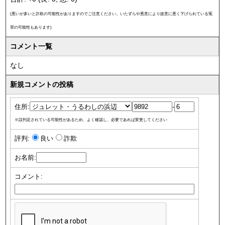
(悪いが多いと詐欺の可能性がありますのでご注意ください。いたずらや悪意により故意に悪く下げられている冤
罪の可能性もあります)
コメント一覧
なし
新規コメントの投稿
住所:
-
※誤判定されている可能性があるため、よく確認し、必要であれば変更してください
評判:
良い
詐欺
お名前:
コメント: