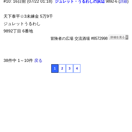
#10
:
16日前
(07/22 01:18)
ジュレット・うるわしの浜辺
9892-6 (
)
詳細
天下泰平☆3未練金 5万9千
ジュレットうるわし
9892丁目 6番地
冒険者の広場 交流酒場 #8572998
38件中 1～10件
戻る
1
2
3
4