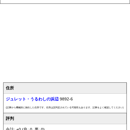
住所
ジュレット・うるわしの浜辺
9892-6
(記事から機械的に抽出した住所です。住所は誤判定されている可能性もあります。記事をよく確認してください)
評判
合計: +0 (良: 0, 悪: 0)