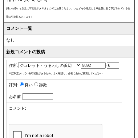
(悪いが多いと詐欺の可能性がありますのでご注意ください。いたずらや悪意により故意に悪く下げられている冤
罪の可能性もあります)
コメント一覧
なし
新規コメントの投稿
住所:
-
※誤判定されている可能性があるため、よく確認し、必要であれば変更してください
評判:
良い
詐欺
お名前:
コメント: