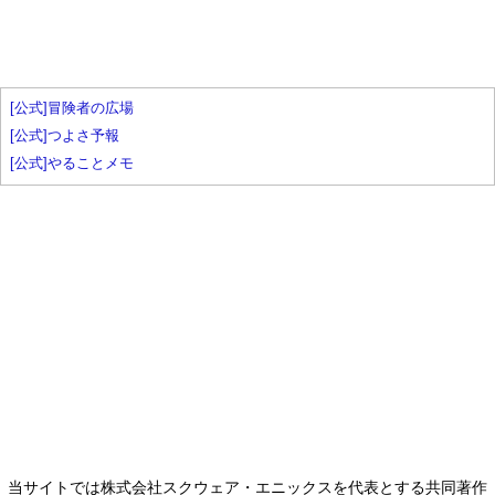
[公式]冒険者の広場
[公式]つよさ予報
[公式]やることメモ
当サイトでは株式会社スクウェア・エニックスを代表とする共同著作