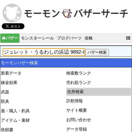
バザー
モンスターシール
ブログパーツ
攻略
モーモンバザー検索
新着データ
検索数ランク
錬金効果
売れ筋ランク
住所検索
武器
詐欺情報
防具
サイト概要
盾・職人・釣具
お問い合わせ
アイテム・素材
データ登録
依頼書