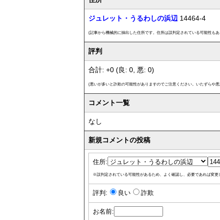
ジュレット・うるわしの浜辺
14464-4
(記事から機械的に抽出した住所です。住所は誤判定されている可能性もあ
評判
合計: +0 (良: 0, 悪: 0)
(悪いが多いと詐欺の可能性がありますのでご注意ください。いたずらや悪
コメント一覧
なし
新規コメントの投稿
住所:
※誤判定されている可能性があるため、よく確認し、必要であれば変更
評判:
良い
詐欺
お名前: