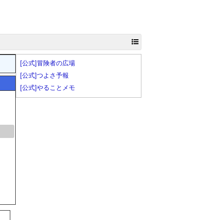
[公式]冒険者の広場
[公式]つよさ予報
[公式]やることメモ