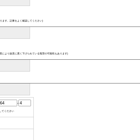
ります。記事をよく確認してください)
意により故意に悪く下げられている冤罪の可能性もあります)
-
してください