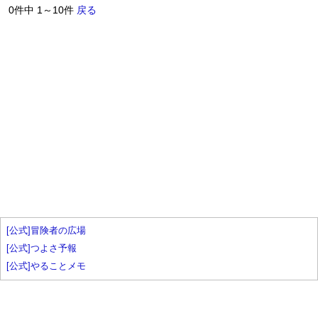
0件中 1～10件
戻る
[公式]冒険者の広場
[公式]つよさ予報
[公式]やることメモ