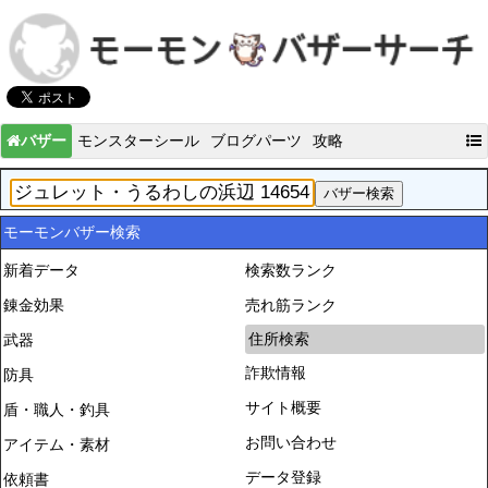
バザー
モンスターシール
ブログパーツ
攻略
モーモンバザー検索
新着データ
検索数ランク
錬金効果
売れ筋ランク
住所検索
武器
詐欺情報
防具
サイト概要
盾・職人・釣具
お問い合わせ
アイテム・素材
データ登録
依頼書