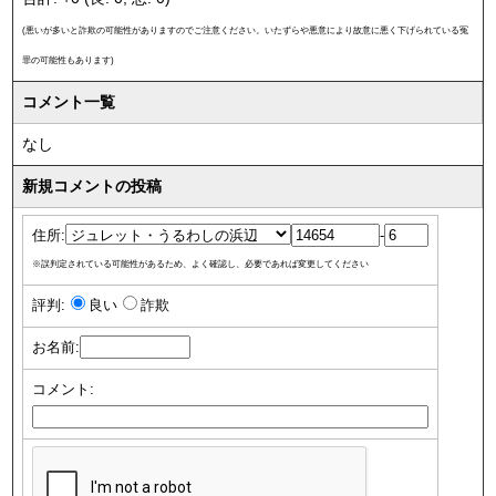
(悪いが多いと詐欺の可能性がありますのでご注意ください。いたずらや悪意により故意に悪く下げられている冤
罪の可能性もあります)
コメント一覧
なし
新規コメントの投稿
住所:
-
※誤判定されている可能性があるため、よく確認し、必要であれば変更してください
評判:
良い
詐欺
お名前:
コメント: