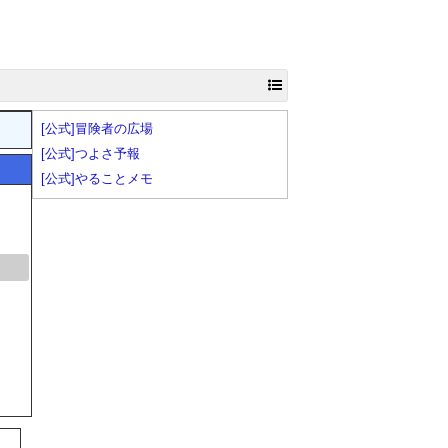
[公式]冒険者の広場
[公式]つよさ予報
[公式]やることメモ