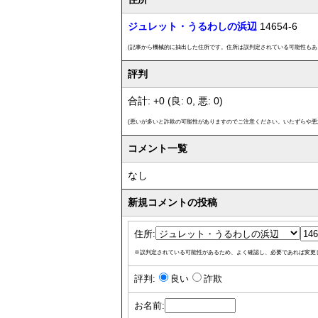
ジュレット・うるわしの浜辺
14654-6
(記事から機械的に抽出した住所です。住所は誤判定されている可能性もあ
評判
合計: +0 (良: 0, 悪: 0)
(悪いが多いと詐欺の可能性がありますのでご注意ください。いたずらや悪
コメント一覧
なし
新規コメントの投稿
住所:
※誤判定されている可能性があるため、よく確認し、必要であれば変更
評判:
良い
詐欺
お名前: