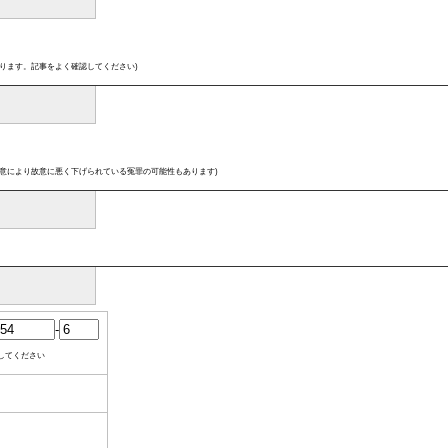
ります。記事をよく確認してください)
意により故意に悪く下げられている冤罪の可能性もあります)
-
してください