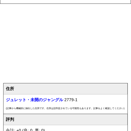
住所
ジュレット・未開のジャングル
2779-1
(記事から機械的に抽出した住所です。住所は誤判定されている可能性もあります。記事をよく確認してください)
評判
合計: +0 (良: 0, 悪: 0)