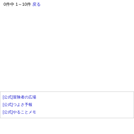
0件中 1～10件
戻る
[公式]冒険者の広場
[公式]つよさ予報
[公式]やることメモ