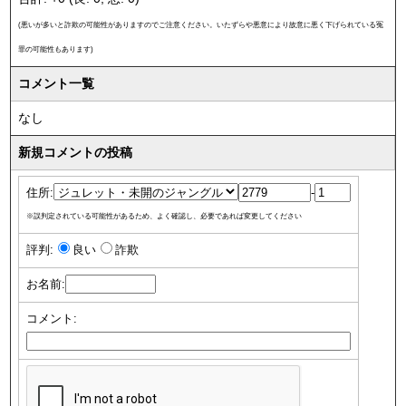
(悪いが多いと詐欺の可能性がありますのでご注意ください。いたずらや悪意により故意に悪く下げられている冤
罪の可能性もあります)
コメント一覧
なし
新規コメントの投稿
住所:
-
※誤判定されている可能性があるため、よく確認し、必要であれば変更してください
評判:
良い
詐欺
お名前:
コメント: