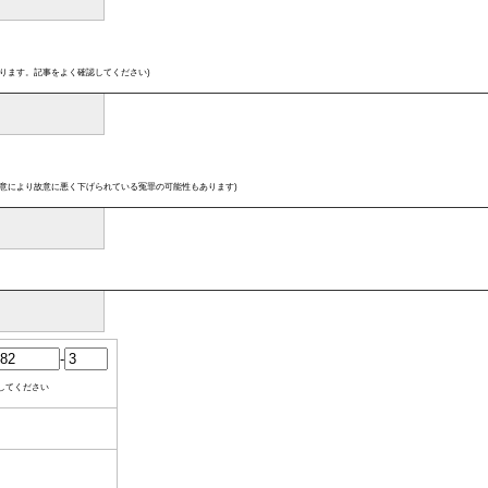
ります。記事をよく確認してください)
意により故意に悪く下げられている冤罪の可能性もあります)
-
してください