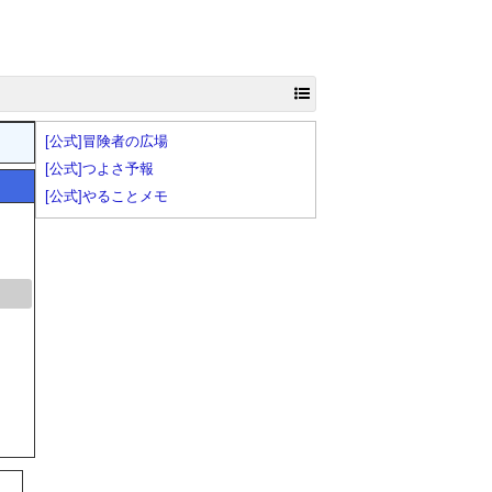
[公式]冒険者の広場
[公式]つよさ予報
[公式]やることメモ