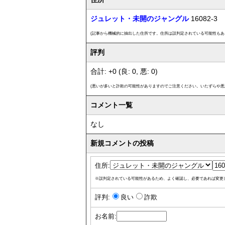
ジュレット・未開のジャングル
16082-3
(記事から機械的に抽出した住所です。住所は誤判定されている可能性もあ
評判
合計: +0 (良: 0, 悪: 0)
(悪いが多いと詐欺の可能性がありますのでご注意ください。いたずらや悪
コメント一覧
なし
新規コメントの投稿
住所:
※誤判定されている可能性があるため、よく確認し、必要であれば変更
評判:
良い
詐欺
お名前: