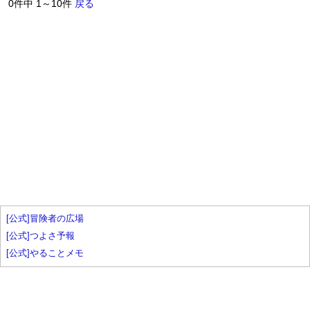
0件中 1～10件
戻る
[公式]冒険者の広場
[公式]つよさ予報
[公式]やることメモ