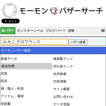
バザー
モンスターシール
ブログパーツ
攻略
モーモンバザー検索
新着データ
検索数ランク
錬金効果
売れ筋ランク
武器
住所検索
防具
詐欺情報
盾・職人・釣具
サイト概要
アイテム・素材
お問い合わせ
依頼書
データ登録