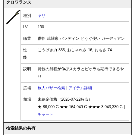
クロワランス
種別
ヤリ
LV
130
職業
僧侶 武闘家 パラディン どうぐ使い ガーディアン
性
こうげき力 335, おしゃれさ 16, おもさ 74
能
説明
特技の射程が伸びスカラとピオラも期待できるや
り
広場
旅人バザー検索
|
アイテム詳細
相場
未練金価格（2026-07-22時点）
★ 86,000 G ★★ 164,949 G ★★★ 3,943,330 G |
チャート
検索結果の共有