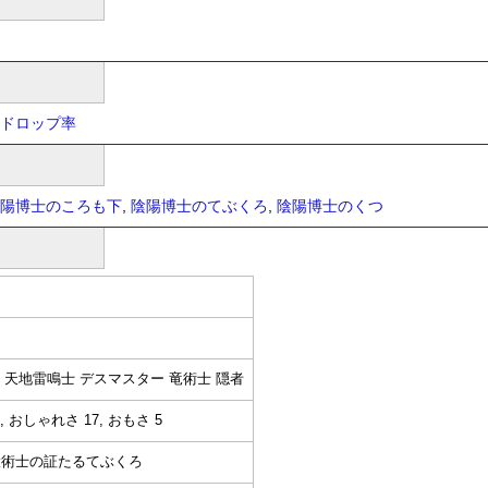
ドロップ率
陽博士のころも下
,
陰陽博士のてぶくろ
,
陰陽博士のくつ
師 天地雷鳴士 デスマスター 竜術士 隠者
, おしゃれさ 17, おもさ 5
大術士の証たるてぶくろ