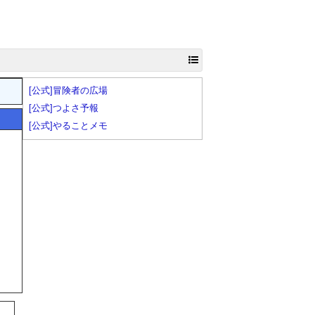
[公式]冒険者の広場
[公式]つよさ予報
[公式]やることメモ