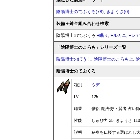
陰陽博士のてぶくろ(78)
,
きようさ(0)
装備
＋錬金
組み合わせ検索
陰陽博士のてぶくろ
+
眠り
,
+
ルカニ
,
+
レア
「陰陽博士のころも」シリーズ一覧
陰陽博士のぼうし
,
陰陽博士のころも上
,
陰
陰陽博士のてぶくろ
種別
ウデ
LV
125
職業
僧侶 魔法使い 賢者 占い
性能
しゅび力 35, きようさ 110
説明
秘奥を伝授する選ばれし