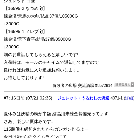
ジュレット 白亜
【16595-2 なつめ宅】
錬金済/天馬の大剣/結晶37個/105000G
±3000G
【16595-1 メレブ宅】
錬金済/天下泰平/結晶37個/85000G
±3000G
畑のお世話してもらえると嬉しいです!
入荷時は、モールのチャイムで通知してますので
良ければお気に入り追加お願いします。
お待ちしております!
冒険者の広場 交流酒場 #8572914
#7
:
16日前
(07/21 02:35)
ジュレット・うるわしの浜辺
4071-1 (
)
詳細
夏休みは妖精の粉が半額 結晶用未練金装備売ってます
さあ、楽しい夏休みです。
115装備も緩和されたからガンガン作るよー
今日はXからのタイムラインにて