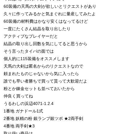
60装備の天馬の大剣が欲しいとリクエストがあり
久々に作ってみるかと気まぐれに量産してみたよ
60装備の材料費はかなり安くはなってるけど
一度にたくさん結晶を取り出したり
アクティブなプレイヤーだと
結晶の取り出し回数を気にしてると思うから
そう言ったタイパの面では
個人的に115装備をオススメします
天馬の大剣は匿名からのリクエストなので
頼まれたものじゃないから気に入ったら
誰でも早い者勝ちで買って貰って大歓迎だよ
粉とか錬金セットも並べておいたから
仲良く買ってね
うるわしの浜辺4071-1.2.4
1番地 ガナドール1式
2番地 妖精の粉 銀ランプ銀ツボ ★2両手剣
4番地 両手剣★3
取り扱い商品は