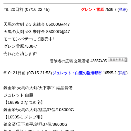
#9
:
20日前
(07/16 22:45)
グレン・雪原
7538-7 (
)
詳細
天馬の大剣 ☆3 未錬金 85000G@47
天馬の大剣 ☆3 未錬金 85000G@47
モーモンバザーにて販売中!
グレン雪原7538-7
売れたら消します!
冒険者の広場 交流酒場 #8567405
#10
:
21日前
(07/15 21:53)
ジュレット・白亜の臨海都市
16595-2 (
)
詳細
錬金済 天馬の大剣/天下泰平 結晶装備
ジュレット 白亜
【16595-2 なつめ宅】
錬金済/天馬の大剣/結晶37個/105000G
【16595-1 メレブ宅】
錬金済/天下泰平/結晶37個/86000G