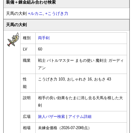
装備
＋錬金
組み合わせ検索
天馬の大剣
+
ルカニ
,
+
こうげき力
天馬の大剣
種別
両手剣
LV
60
職業
戦士 バトルマスター まもの使い 魔剣士 ガーディ
アン
性
こうげき力 103, おしゃれさ 16, おもさ 43
能
説明
相手の良い効果をたまに消し去る天馬を模した大
剣
広場
旅人バザー検索
|
アイテム詳細
相場
未練金価格（2026-07-20時点）