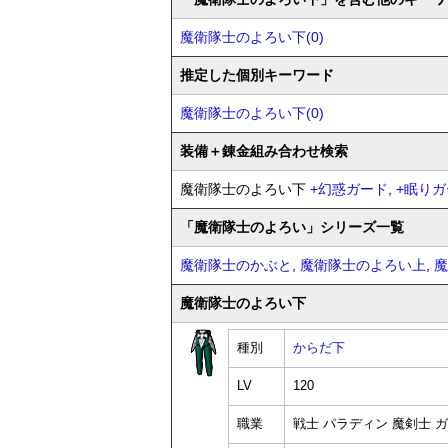
魔衛隊士のよろい下(0)
推定した個別キーワード
魔衛隊士のよろい下(0)
装備
＋錬金
組み合わせ検索
魔衛隊士のよろい下
+
幻惑ガード
,
+
眠りガ
「魔衛隊士のよろい」シリーズ一覧
魔衛隊士のかぶと
,
魔衛隊士のよろい上
,
魔
魔衛隊士のよろい下
種別
からだ下
LV
120
職業
戦士 パラディン 魔剣士 