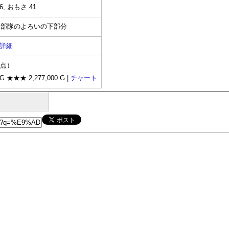
, おもさ 41
殊部隊のよろいの下部分
詳細
時点）
 G ★★★ 2,277,000 G |
チャート