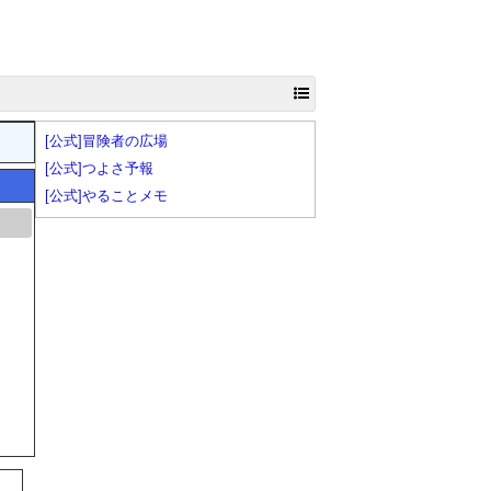
[公式]冒険者の広場
[公式]つよさ予報
[公式]やることメモ