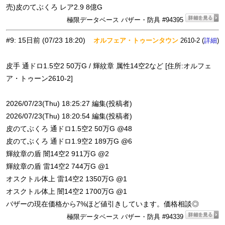
売)皮のてぶくろ レア2.9 8億G
極限データベース バザー・防具 #94395
#9
:
15日前
(07/23 18:20)
オルフェア・トゥーンタウン
2610-2 (
)
詳細
皮手 通ドロ1.5空2 50万G / 輝紋章 属性14空2など [住所:オルフェ
ア・トゥーン2610-2]
2026/07/23(Thu) 18:25:27 編集(投稿者)
2026/07/23(Thu) 18:20:54 編集(投稿者)
皮のてぶくろ 通ドロ1.5空2 50万G @48
皮のてぶくろ 通ドロ1.9空2 189万G @6
輝紋章の盾 闇14空2 911万G @2
輝紋章の盾 雷14空2 744万G @1
オスクトル体上 雷14空2 1350万G @1
オスクトル体上 闇14空2 1700万G @1
バザーの現在価格から7%ほど値引きしています。価格相談◎
極限データベース バザー・防具 #94339