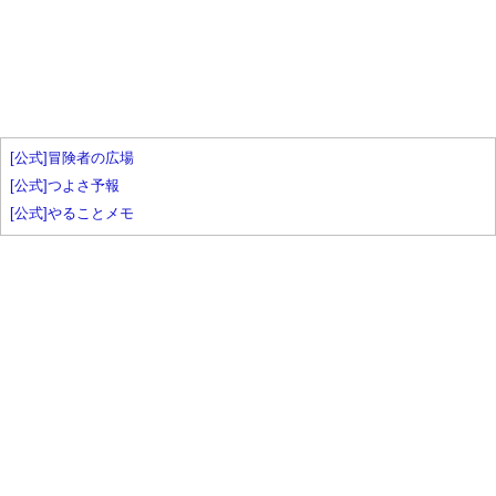
[公式]冒険者の広場
[公式]つよさ予報
[公式]やることメモ