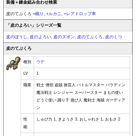
装備
＋錬金
組み合わせ検索
皮のてぶくろ
+
眠り
,
+
ルカニ
,
+
レアドロップ率
「皮のよろい」シリーズ一覧
皮のぼうし
,
皮のよろい
,
皮のズボン
,
皮のてぶくろ
,
皮のくつ
皮のてぶくろ
種別
ウデ
LV
1
職業
戦士 僧侶 盗賊 旅芸人 バトルマスター パラディン
魔法戦士 レンジャー スーパースター まもの使い
どうぐ使い 踊り子 遊び人 魔剣士 海賊 ガーディア
ン
性
しゅび力 1, きようさ 3, おしゃれさ 1, おもさ 2
能