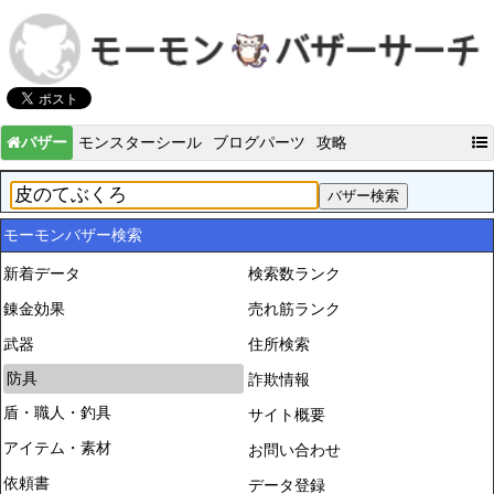
バザー
モンスターシール
ブログパーツ
攻略
モーモンバザー検索
新着データ
検索数ランク
錬金効果
売れ筋ランク
武器
住所検索
防具
詐欺情報
盾・職人・釣具
サイト概要
アイテム・素材
お問い合わせ
依頼書
データ登録