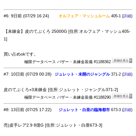
#6
:
9日前
(07/29 16:24)
オルフェア・マッシュルーム
405-1 (
)
詳細
【未錬金】皮のてぶくろ 25000G [住所:オルフェア・マッシュ405-
1]
買い占めokです。
極限データベース バザー・未練金装備 #1188362
#7
:
10日前
(07/29 00:28)
ジュレット・未開のジャングル
371-2 (
)
詳細
皮のてぶくろ⭐︎3未錬金 [住所:ジュレット・ジャングル371-2]
極限データベース バザー・未練金装備 #1188290
#8
:
13日前
(07/25 17:22)
ジュレット・白亜の臨海都市
673-3 (
)
詳細
売)皮手レア2.9 8億G [住所:ジュレット・白亜673-3]