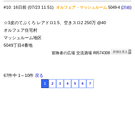
#10
:
16日前
(07/23 11:51)
オルフェア・マッシュルーム
5049-4 (
)
詳細
☆3皮のてぶくろ:レアドロ1.5、空きスロ2 250万 @40
オルフェア住宅村
マッシュルーム地区
5049丁目4番地
冒険者の広場 交流酒場 #8574308
67件中 1～10件
戻る
1
2
3
4
5
6
7