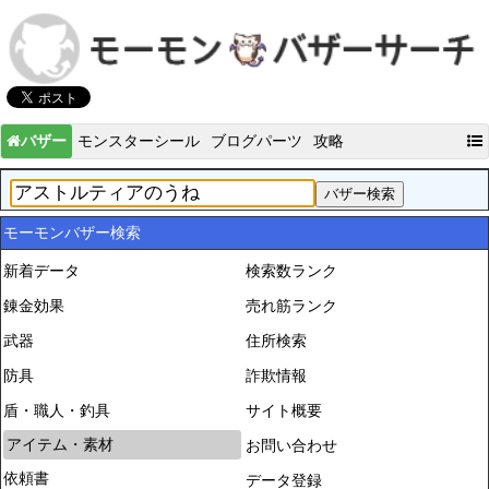
バザー
モンスターシール
ブログパーツ
攻略
モーモンバザー検索
新着データ
検索数ランク
錬金効果
売れ筋ランク
武器
住所検索
防具
詐欺情報
盾・職人・釣具
サイト概要
アイテム・素材
お問い合わせ
依頼書
データ登録