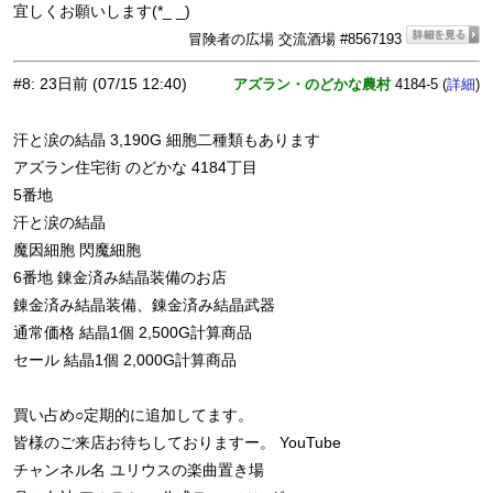
宜しくお願いします(*_ _)
冒険者の広場 交流酒場 #8567193
#8
:
23日前
(07/15 12:40)
アズラン・のどかな農村
4184-5 (
)
詳細
汗と涙の結晶 3,190G 細胞二種類もあります
アズラン住宅街 のどかな 4184丁目
5番地
汗と涙の結晶
魔因細胞 閃魔細胞
6番地 錬金済み結晶装備のお店
錬金済み結晶装備、錬金済み結晶武器
通常価格 結晶1個 2,500G計算商品
セール 結晶1個 2,000G計算商品
買い占め○定期的に追加してます。
皆様のご来店お待ちしておりますー。 YouTube
チャンネル名 ユリウスの楽曲置き場