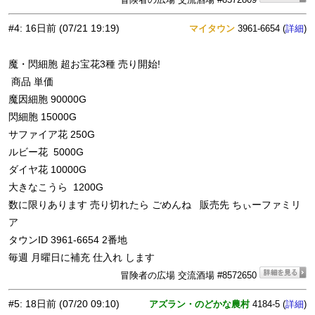
#4
:
16日前
(07/21 19:19)
マイタウン
3961-6654 (
)
詳細
魔・閃細胞 超お宝花3種 売り開始!
商品 単価
魔因細胞 90000G
閃細胞 15000G
サファイア花 250G
ルビー花 5000G
ダイヤ花 10000G
大きなこうら 1200G
数に限りあります 売り切れたら ごめんね 販売先 ちぃーファミリ
ア
タウンID 3961-6654 2番地
毎週 月曜日に補充 仕入れ します
冒険者の広場 交流酒場 #8572650
#5
:
18日前
(07/20 09:10)
アズラン・のどかな農村
4184-5 (
)
詳細