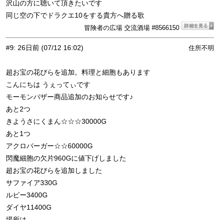
沢山の方に聴いて頂きたいです
同じ空の下でドラクエ10をする貴方へ贈る歌
冒険者の広場 交流酒場 #8566150
#9
:
26日前
(07/12 16:02)
住所不明
超お宝の花びらを追加。料理と細胞もあります
こんにちは うぇってぃです
モーモンバザー商品追加のお知らせです♪
あと2つ
きようさにくまん☆☆☆30000G
あと1つ
アクロバーガー☆☆60000G
閃魔細胞の欠片960Gに値下げしました
超お宝の花びらを追加しました
サファイア330G
ルビー3400G
ダイヤ11400G
場所は