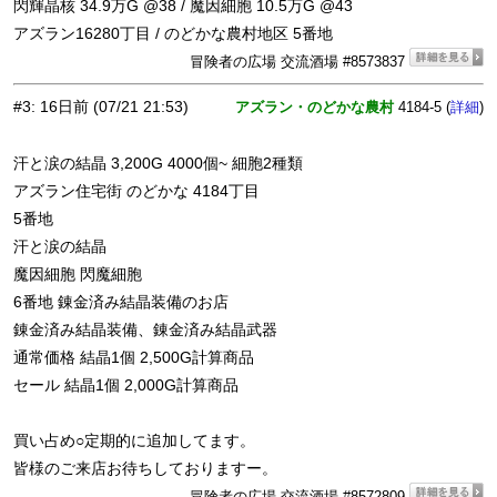
閃輝晶核 34.9万G @38 / 魔因細胞 10.5万G @43
アズラン16280丁目 / のどかな農村地区 5番地
冒険者の広場 交流酒場 #8573837
#3
:
16日前
(07/21 21:53)
アズラン・のどかな農村
4184-5 (
)
詳細
汗と涙の結晶 3,200G 4000個~ 細胞2種類
アズラン住宅街 のどかな 4184丁目
5番地
汗と涙の結晶
魔因細胞 閃魔細胞
6番地 錬金済み結晶装備のお店
錬金済み結晶装備、錬金済み結晶武器
通常価格 結晶1個 2,500G計算商品
セール 結晶1個 2,000G計算商品
買い占め○定期的に追加してます。
皆様のご来店お待ちしておりますー。
冒険者の広場 交流酒場 #8572809