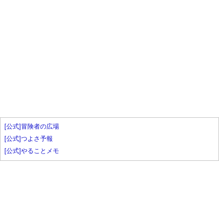
[公式]冒険者の広場
[公式]つよさ予報
[公式]やることメモ