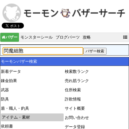
バザー
モンスターシール
ブログパーツ
攻略
モーモンバザー検索
新着データ
検索数ランク
錬金効果
売れ筋ランク
武器
住所検索
防具
詐欺情報
盾・職人・釣具
サイト概要
アイテム・素材
お問い合わせ
依頼書
データ登録