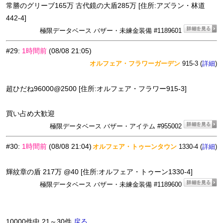
常勝のグリーブ165万 古代鏡の大盾285万 [住所:アズラン・林道
442-4]
極限データベース バザー・未練金装備 #1189601
#29
:
1時間前
(08/08 21:05)
オルフェア・フラワーガーデン
915-3 (
)
詳細
超ひだね96000@2500 [住所:オルフェア・フラワー915-3]
買い占め大歓迎
極限データベース バザー・アイテム #955002
#30
:
1時間前
(08/08 21:04)
オルフェア・トゥーンタウン
1330-4 (
)
詳細
輝紋章の盾 217万 @40 [住所:オルフェア・トゥーン1330-4]
極限データベース バザー・未練金装備 #1189600
10000件中 21～30件
戻る