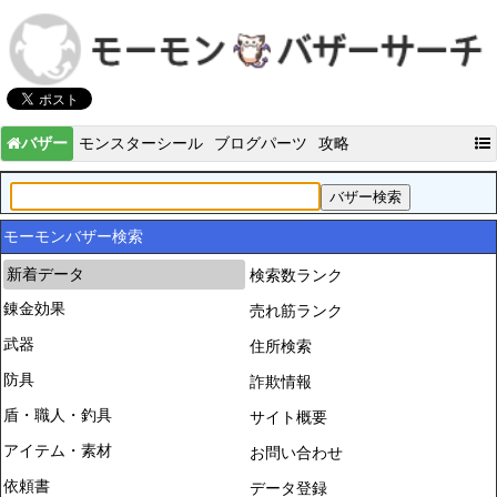
バザー
モンスターシール
ブログパーツ
攻略
モーモンバザー検索
新着データ
検索数ランク
錬金効果
売れ筋ランク
武器
住所検索
防具
詐欺情報
盾・職人・釣具
サイト概要
アイテム・素材
お問い合わせ
依頼書
データ登録