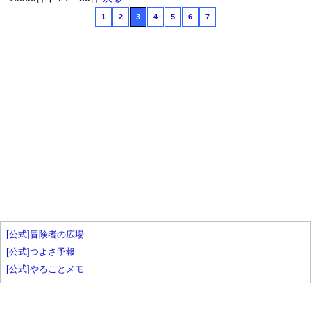
1
2
3
4
5
6
7
[公式]冒険者の広場
[公式]つよさ予報
[公式]やることメモ